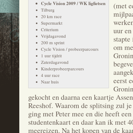
Cycle Vision 2009 / WK ligfietsen
(met e
Tilburg
mijlpa
20 km race
werken
Supermarkt
uur en 
Criterium
Vrijdagavond
stapte 
200 m sprint
om mez
Cycle Vision / probeerparcours
Gronin
1 uur tijdrit
Zaterdagavond
begeve
Kinderprobeerparcours
aangek
4 uur race
eerst e
Naar huis
Groni
gekocht en daarna een kaartje Assen
Reeshof. Waarom de splitsing zul je
ging met Peter mee en die heeft een
studentenkaart en daar kan ik met 
meereizen. Na het kopen van de kaar