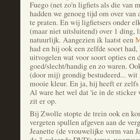
Fuego (net zo'n ligfiets als die van
hadden we genoeg tijd om over van a
te praten. En wij ligfietsers onder e
(maar niet uitsluitend) over 1 ding, l
natuurlijk. Aangezien ik laatst een
M
had en hij ook een zelfde soort had,
uitvogelen wat voor soort opties en 
goed/slecht/handig en zo waren. Ook 
(door mij) grondig bestudeerd... wit 
mooie kleur. En ja, hij heeft er zelfs
Al ware het wel dat 'ie in de sticker
zit er op.
Bij Zwolle stopte de trein ook en kon
vergeten spullen afgeven aan de ver
Jeanette (de vrouwelijke vorm van J
de 3 geleende DVD's terug, waarvoor