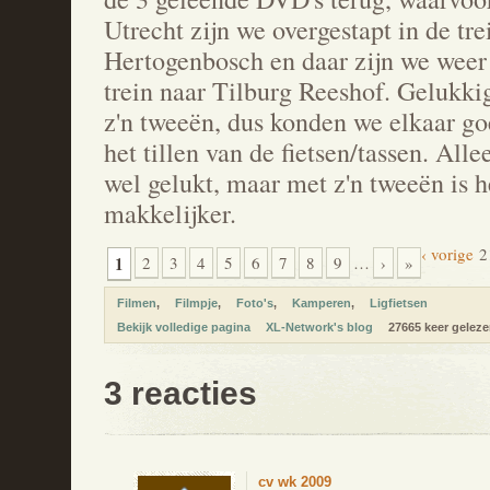
Utrecht zijn we overgestapt in de trei
Hertogenbosch en daar zijn we weer 
trein naar Tilburg Reeshof. Gelukk
z'n tweeën, dus konden we elkaar g
het tillen van de fietsen/tassen. All
wel gelukt, maar met z'n tweeën is h
makkelijker.
‹ vorige
2
1
2
3
4
5
6
7
8
9
…
›
»
Filmen
Filmpje
Foto's
Kamperen
Ligfietsen
Bekijk volledige pagina
XL-Network's blog
27665 keer geleze
3 reacties
cv wk 2009