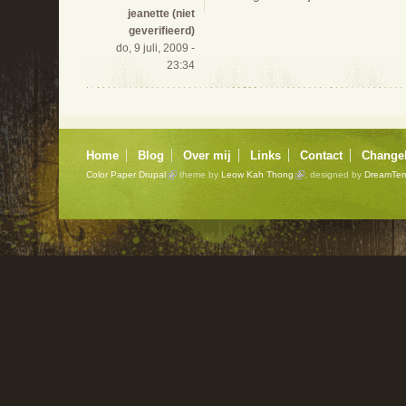
jeanette (niet
geverifieerd)
do, 9 juli, 2009 -
23:34
Home
Blog
Over mij
Links
Contact
Change
Color Paper Drupal
theme by
Leow Kah Thong
, designed by
DreamTem