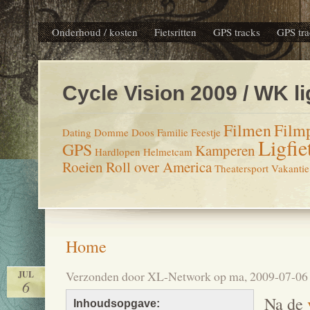
Onderhoud / kosten
Fietsritten
GPS tracks
GPS tra
Cycle Vision 2009 / WK li
Filmen
Film
Dating
Domme Doos
Familie
Feestje
Ligfie
GPS
Kamperen
Hardlopen
Helmetcam
Roeien
Roll over America
Theatersport
Vakantie
Home
Verzonden door XL-Network op ma, 2009-07-06
JUL
6
Na de
Inhoudsopgave: