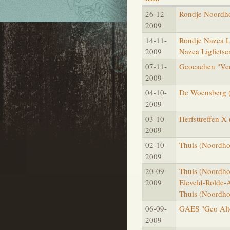
26-12-
Rondje Noordho
2009
14-11-
Rondje Nazca Li
2009
Nazca Ligfietse
07-11-
Geocachen "Ve
2009
04-10-
De Woensberg (
2009
03-10-
Herfsttreffen X 
2009
02-10-
Thuis (Noordho
2009
20-09-
Thuis (Noordhor
2009
Eleveld-Rolde-
Thuis (Noordho
06-09-
GAES "Geo Alt
2009