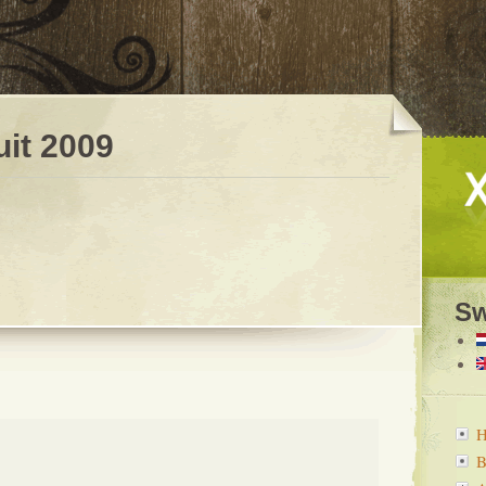
uit 2009
Sw
B