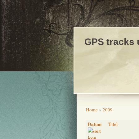
GPS tracks 
Home
»
2009
Datum
Titel