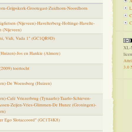
A
rn-Grijpskerk-Grootegast-Zuidhorn-Noordhorn
L
C
C
gfietsen (Nijeveen)-Havelterberg-Holtinge-Havelte-
n (Nijeveen)
ni, Vidi, Vada 1" (GC1QR9D)
XL-
Huizen)-Jos en Hankie (Almere)
lice
Attr
3.0 
(2009) toertocht
rn)-De Woensberg (Huizen)
n)-Café Vriezerbrug (Tynaarlo)-Taarlo-Schieven-
Assen-Zeijen-Vries-Glimmen-De Hunze (Groningen)-
rn)
er Ego Slotaccoord" (GC1T4K8)