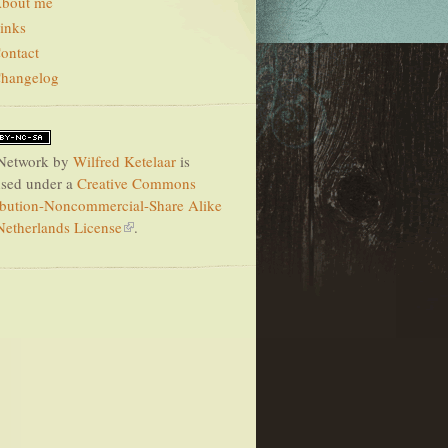
bout me
inks
ontact
hangelog
Network
by
Wilfred Ketelaar
is
nsed under a
Creative Commons
ibution-Noncommercial-Share Alike
Netherlands License
.