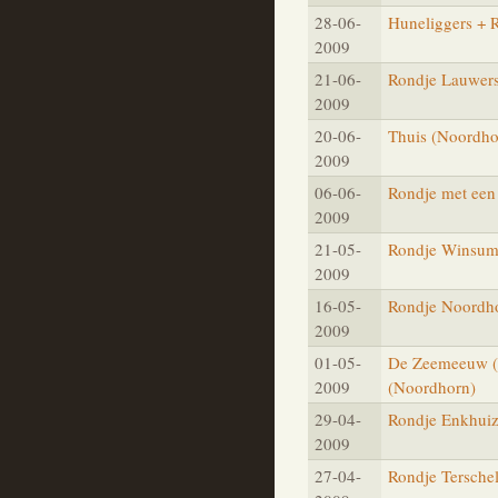
28-06-
Huneliggers + 
2009
21-06-
Rondje Lauwers
2009
20-06-
Thuis (Noordho
2009
06-06-
Rondje met ee
2009
21-05-
Rondje Winsum
2009
16-05-
Rondje Noordho
2009
01-05-
De Zeemeeuw (H
2009
(Noordhorn)
29-04-
Rondje Enkhui
2009
27-04-
Rondje Terschel