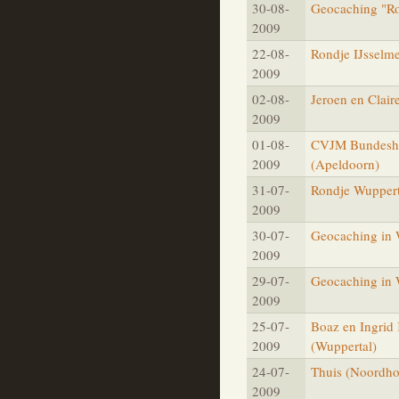
30-08-
Geocaching "R
2009
22-08-
Rondje IJsselm
2009
02-08-
Jeroen en Clai
2009
01-08-
CVJM Bundeshoh
2009
(Apeldoorn)
31-07-
Rondje Wuppert
2009
30-07-
Geocaching in 
2009
29-07-
Geocaching in 
2009
25-07-
Boaz en Ingrid
2009
(Wuppertal)
24-07-
Thuis (Noordho
2009