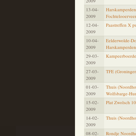
2009
13-04-
Harskamperdenn
2009
Fochtelooervee
12-04-
Paastreffen X p
2009
10-04-
Eelderwolde-Do
2009
Harskamperden
29-03-
Kampeerboerder
2009
27-03-
TFE (Groningen
2009
01-03-
Thuis (Noordho
2009
Wolfsbarge-Hun
15-02-
Plat Zwolsch 10
2009
14-02-
Thuis (Noordho
2009
08-02-
Rondje Noordho